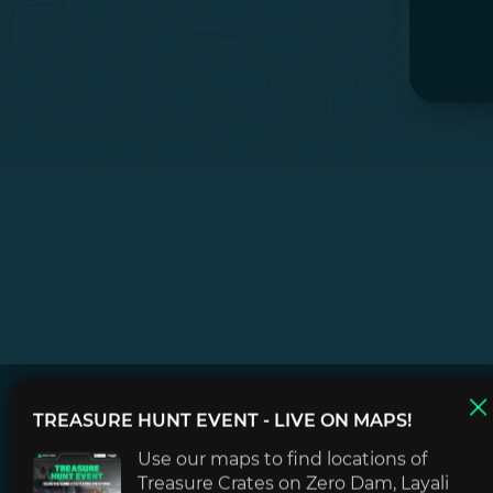
Un ecosistema único de
TREASURE HUNT EVENT
- LIVE ON MAPS!
servicios y aplicaciones para
Delta Force: Hawk Ops.
Use our maps to find locations of
Treasure Crates on Zero Dam, Layali