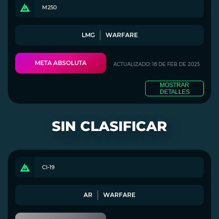
M250
LMG
WARFARE
META ABSOLUTA
ACTUALIZADO: 18 DE FEB DE 2025
MOSTRAR
DETALLES
SIN CLASIFICAR
CI-19
AR
WARFARE